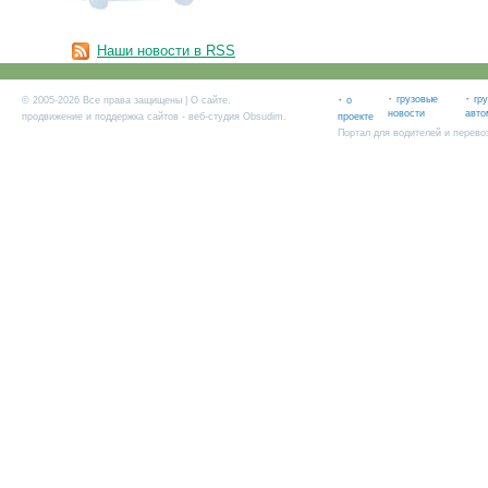
Наши новости в RSS
·
·
·
грузовые
гр
© 2005-2026 Все права защищены |
О сайте
.
о
новости
авто
продвижение и поддержка сайтов
- веб-студия Obsudim.
проекте
Портал для водителей и перево