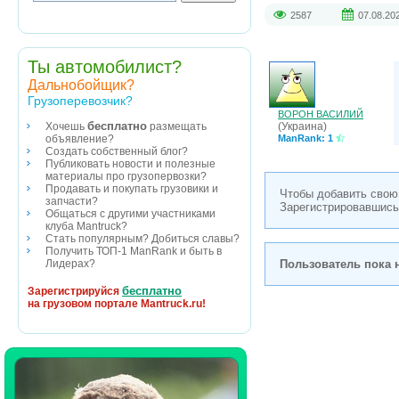
2587
07.08.20
Ты автомобилист?
Дальнобойщик?
Грузоперевозчик?
ВОРОН ВАСИЛИЙ
бесплатно
(Украина)
Хочешь
размещать
ManRank: 1
объявление?
Создать собственный блог?
Публиковать новости и полезные
материалы про грузопервозки?
Продавать и покупать грузовики и
Чтобы добавить свою
запчасти?
Зарегистрировавшись
Общаться с другими участниками
клуба Mantruck?
Стать популярным? Добиться славы?
Получить ТОП-1 ManRank и быть в
Пользователь пока 
Лидерах?
бесплатно
Зарегистрируйся
на грузовом портале Mantruck.ru!