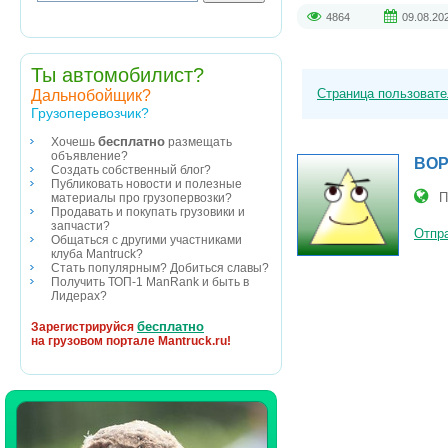
4864
09.08.20
Ты автомобилист?
Страница пользоват
Дальнобойщик?
Грузоперевозчик?
бесплатно
Хочешь
размещать
объявление?
ВОР
Создать собственный блог?
Публиковать новости и полезные
П
материалы про грузопервозки?
Продавать и покупать грузовики и
запчасти?
Отпра
Общаться с другими участниками
клуба Mantruck?
Стать популярным? Добиться славы?
Получить ТОП-1 ManRank и быть в
Лидерах?
бесплатно
Зарегистрируйся
на грузовом портале Mantruck.ru!